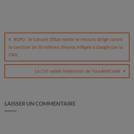
Navigation
de
RGPD : le Conseil d’État rejette le recours dirigé contre
l’article
la sanction de 50 millions d’euros infligée à Google par la
CNIL
La Cnil valide l’extension de TousAntiCovid
LAISSER UN COMMENTAIRE