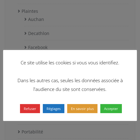
Plaintes
Auchan
Decathlon
Facebook
Free Mobile
Ce site utilise les cookies si vous vous identifiez.
Google
Dans les autres cas, seules les données associée à
l'audience du site sont conservées.
Huffington Post
Leroy Merlin
Refuser
Réglages
En savoir plus
Accepter
Sephora
Portabilité