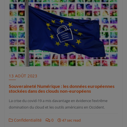
13 AOÛT 2023
Souveraineté Numérique : les données européennes
stockées dans des clouds non-européens
La crise du covid-19 a mis davantage en évidence l’extrême
domination du cloud et les outils américains en Occident.
Confidentialité
0
47 sec read