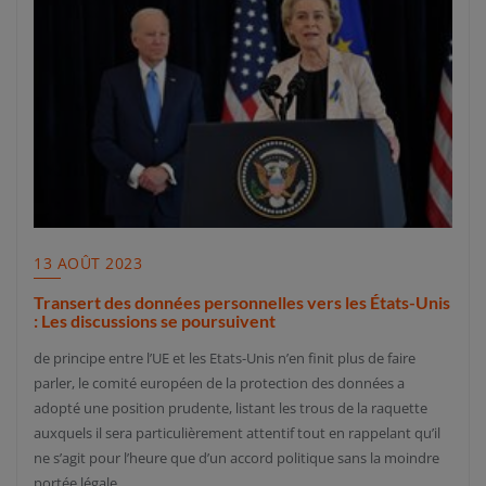
13 AOÛT 2023
Transert des données personnelles vers les États-Unis
: Les discussions se poursuivent
de principe entre l’UE et les Etats-Unis n’en finit plus de faire
parler, le comité européen de la protection des données a
adopté une position prudente, listant les trous de la raquette
auxquels il sera particulièrement attentif tout en rappelant qu’il
ne s’agit pour l’heure que d’un accord politique sans la moindre
portée légale.