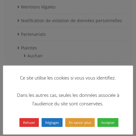
Mentions légales
Notification de violation de données personnelles
Partenariats
Plaintes
Auchan
Decathlon
Ce site utilise les cookies si vous vous identifiez.
Facebook
Dans les autres cas, seules les données associée à
Free Mobile
l'audience du site sont conservées.
Google
Refuser
Réglages
En savoir plus
Accepter
Huffington Post