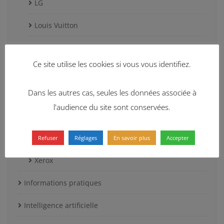
LG
Louis Vuitton
Mariott
Ce site utilise les cookies si vous vous identifiez.
Orange
Dans les autres cas, seules les données associée à
T-Mobile
l'audience du site sont conservées.
TikTok
Uber
Refuser
Réglages
En savoir plus
Accepter
Xerox
Informations pratiques
Intelligence artificielle