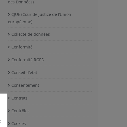
des Données)
CJUE (Cour de justice de l’Union
européenne)
Collecte de données
Conformité
Conformité RGPD
Conseil d'état
Consentement
Contrats
Contrôles
e
Cookies