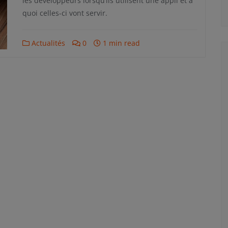
les développeurs lorsqu’ils utilisent une appli et à
quoi celles-ci vont servir.
Actualités
0
1 min read