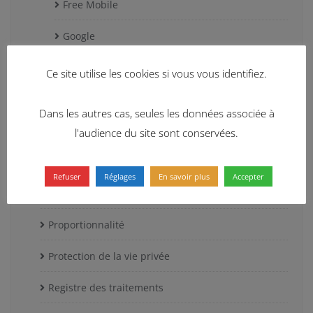
Free Mobile
Google
Huffington Post
Ce site utilise les cookies si vous vous identifiez.
Leroy Merlin
Dans les autres cas, seules les données associée à
Sephora
l'audience du site sont conservées.
Portabilité
Refuser
Réglages
En savoir plus
Accepter
Privacy Shield
Proportionnalité
Protection de la vie privée
Registre des traitements