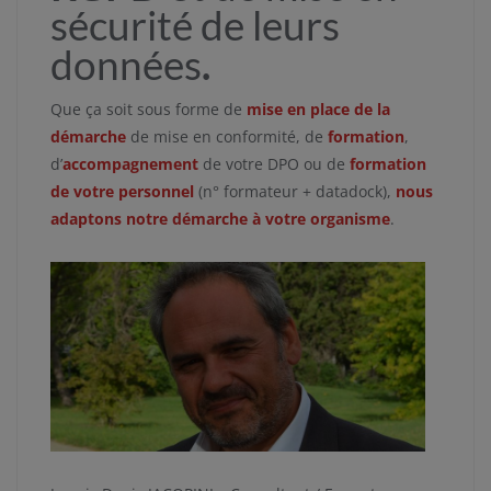
sécurité de leurs
données
.
Que ça soit sous forme de
mise en place de la
démarche
de mise en conformité, de
formation
,
d’
accompagnement
de votre DPO ou de
formation
de votre personnel
(n° formateur + datadock),
nous
adaptons notre démarche à votre organisme
.