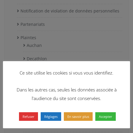
Notification de violation de données personnelles
Partenariats
Plaintes
Auchan
Decathlon
Facebook
Ce site utilise les cookies si vous vous identifiez.
Free Mobile
Dans les autres cas, seules les données associée à
l'audience du site sont conservées.
Google
Huffington Post
Refuser
Réglages
En savoir plus
Accepter
Leroy Merlin