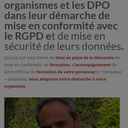
organismes et les DPO
dans leur démarche de
mise en conformité avec
le RGPD e
t de mise en
sécurité de leurs données
.
Que ça soit sous forme de
mise en place de la démarche
de
mise en conformité, de
formation
, d’
accompagnement
de
votre DPO ou de
formation de votre personnel
(n° formateur
+ datadock),
nous adaptons notre démarche à votre
organisme
.