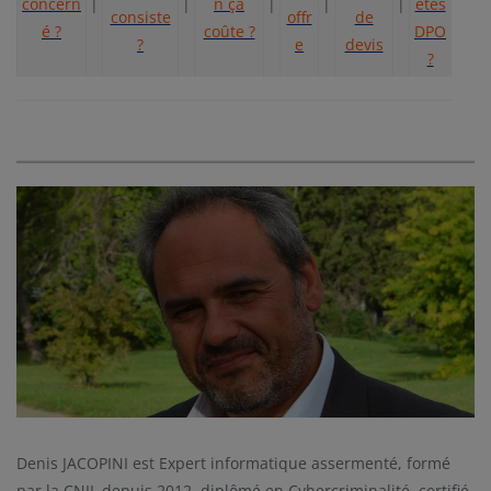
concern
|
|
n ça
|
|
|
êtes
consiste
offr
de
é ?
coûte ?
DPO
?
e
devis
?
Denis JACOPINI est Expert informatique assermenté, formé
par la CNIL depuis 2012, diplômé en Cybercriminalité, certifié