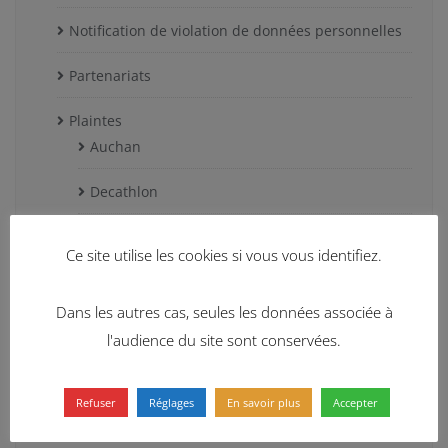
Notification de violation de données personnelles
Partenariats
Plaintes
Auchan
Decathlon
Facebook
Ce site utilise les cookies si vous vous identifiez.
Free Mobile
Dans les autres cas, seules les données associée à
Google
l'audience du site sont conservées.
Huffington Post
Refuser
Réglages
En savoir plus
Accepter
Leroy Merlin